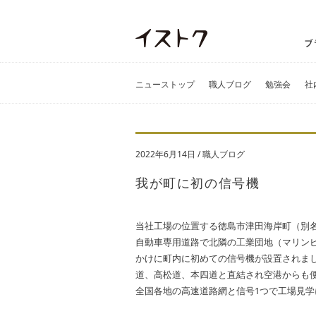
ニューストップ
職人ブログ
勉強会
社
2022年6月14日
/
職人ブログ
我が町に初の信号機
当社工場の位置する徳島市津田海岸町（別
自動車専用道路で北隣の工業団地（マリン
かけに町内に初めての信号機が設置されま
道、高松道、本四道と直結され空港からも
全国各地の高速道路網と信号1つで工場見