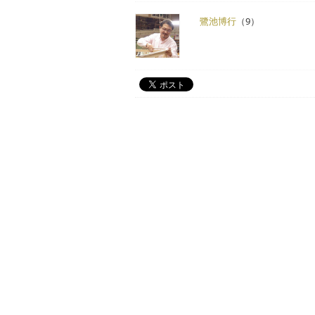
鷺池博行
（9）