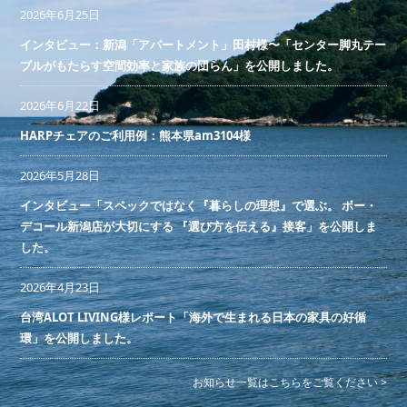
2026年6月25日
インタビュー：新潟「アパートメント」田村様〜「センター脚丸テー
ブルがもたらす空間効率と家族の団らん」を公開しました。
2026年6月22日
HARPチェアのご利用例：熊本県am3104様
2026年5月28日
インタビュー「スペックではなく『暮らしの理想』で選ぶ。 ボー・
デコール新潟店が大切にする 『選び方を伝える』接客」を公開しま
した。
2026年4月23日
台湾ALOT LIVING様レポート「海外で生まれる日本の家具の好循
環」を公開しました。
お知らせ一覧はこちらをご覧ください >