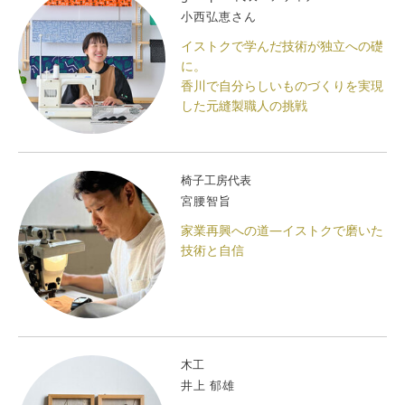
小西弘恵さん
イストクで学んだ技術が独立への礎
に。
香川で自分らしいものづくりを実現
した元縫製職人の挑戦
椅子工房代表
宮腰智旨
家業再興への道―イストクで磨いた
技術と自信
木工
井上 郁雄