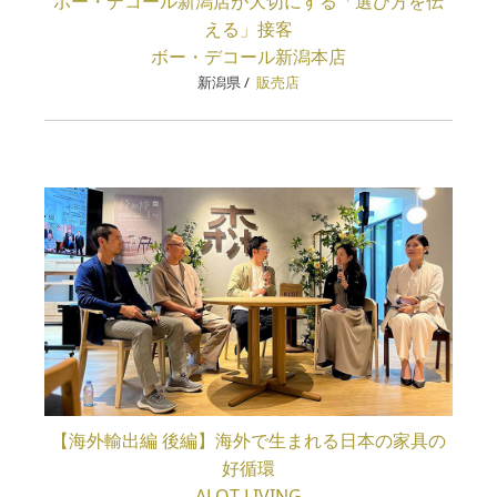
ボー・デコール新潟店が大切にする「選び方を伝
える」接客
ボー・デコール新潟本店
新潟県
/
販売店
【海外輸出編 後編】海外で生まれる日本の家具の
好循環
ALOT LIVING