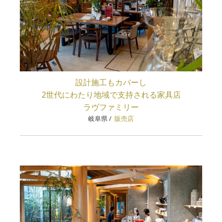
設計施工もカバーし
2世代にわたり地域で支持される家具店
ラヴファミリー
岐阜県
/
販売店