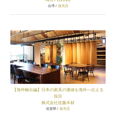
台湾
/
販売店
【海外輸出編】日本の家具の価値を海外へ伝える
役目
株式会社佐藤木材
佐賀県
/
販売店