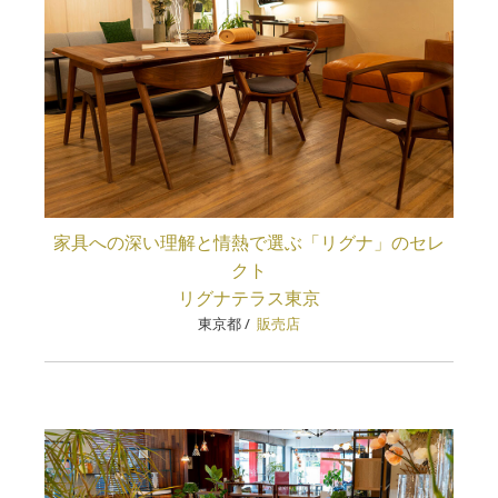
家具への深い理解と情熱で選ぶ「リグナ」のセレ
クト
リグナテラス東京
東京都
/
販売店