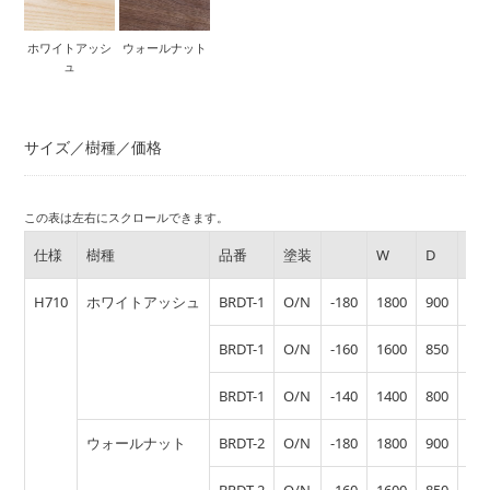
ホワイトアッシ
ウォールナット
ュ
サイズ／樹種／価格
この表は左右にスクロールできます。
仕様
樹種
品番
塗装
W
D
価
H710
ホワイトアッシュ
BRDT-1
O/N
-180
1800
900
277
BRDT-1
O/N
-160
1600
850
257
BRDT-1
O/N
-140
1400
800
236
ウォールナット
BRDT-2
O/N
-180
1800
900
306
BRDT-2
O/N
-160
1600
850
283