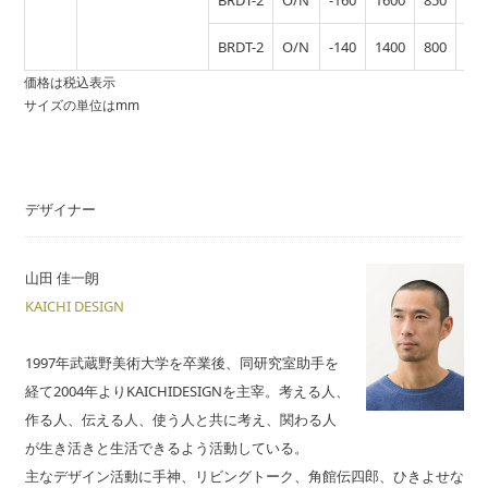
BRDT-2
O/N
-140
1400
800
261
価格は税込表示
サイズの単位はmm
デザイナー
山田 佳一朗
KAICHI DESIGN
1997年武蔵野美術大学を卒業後、同研究室助手を
経て2004年よりKAICHIDESIGNを主宰。考える人、
作る人、伝える人、使う人と共に考え、関わる人
が生き活きと生活できるよう活動している。
主なデザイン活動に手神、リビングトーク、角館伝四郎、ひきよせな