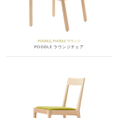
POODLE
,
POODLE ラウンジ
POODLE ラウンジチェア