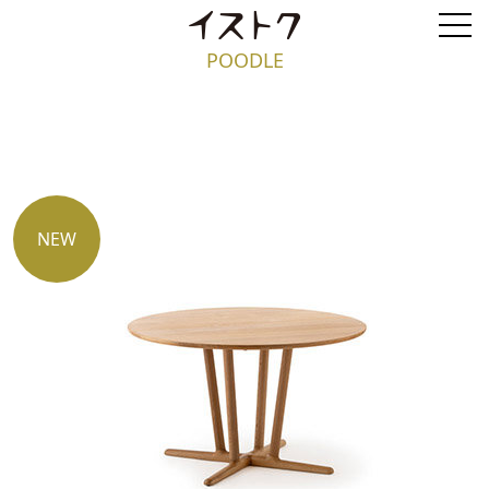
POODLE
NEW