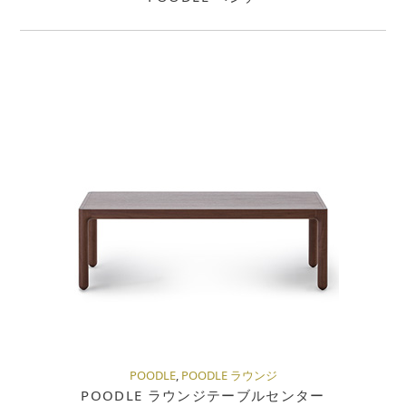
POODLE
,
POODLE ラウンジ
POODLE ラウンジテーブルセンター