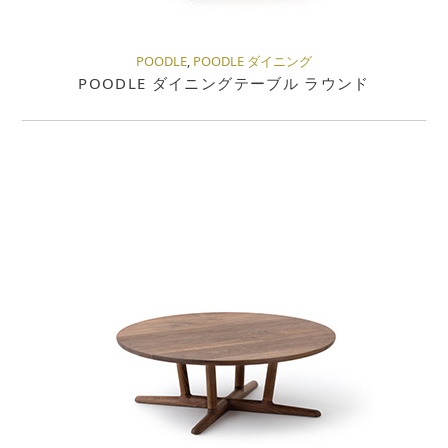
POODLE
,
POODLE ダイニング
POODLE ダイニングテーブル ラウンド